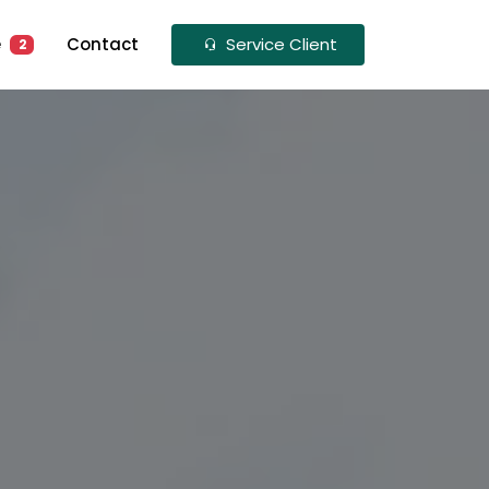
re
Contact
Service Client
2